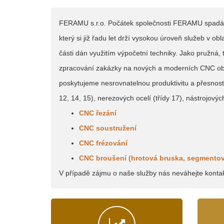
FERAMU s.r.o. Počátek společnosti FERAMU spadá do 
který si již řadu let drží vysokou úroveň služeb v obl
části dán využitím výpočetní techniky. Jako pružná
zpracování zakázky na nových a moderních CNC obráb
poskytujeme nesrovnatelnou produktivitu a přesnost 
12, 14, 15), nerezových ocelí (třídy 17), nástrojových
CNC řezání
CNC soustružení
CNC frézování
CNC broušení (hrotová bruska, segmentov
V případě zájmu o naše služby nás neváhejte konta