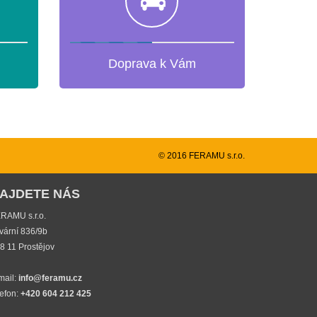
Doprava k Vám
© 2016 FERAMU s.r.o.
AJDETE NÁS
RAMU s.r.o.
vární 836/9b
8 11 Prostějov
mail:
info@feramu.cz
lefon:
+420 604 212 425