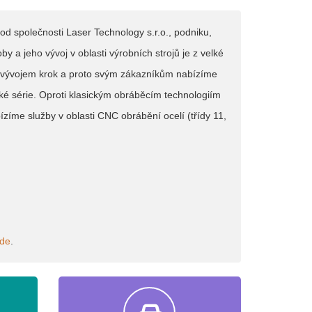
d společnosti Laser Technology s.r.o., podniku,
oby a jeho vývoj v oblasti výrobních strojů je z velké
to vývojem krok a proto svým zákazníkům nabízíme
ké série. Oproti klasickým obráběcím technologiím
zíme služby v oblasti CNC obrábění ocelí (třídy 11,
de
.