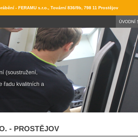
rábění - FERAMU s.r.o., Tovární 836/9b, 798 11 Prostějov
ÚVODNÍ 
í (soustružení,
 řadu kvalitních a
O. - PROSTĚJOV