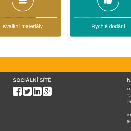
Kvalitní materiály
Rychlé dodání
SOCIÁLNÍ SÍTĚ
N
FE
To
79
e-
te