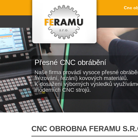
Cnc ob
Přesné CNC obrábění
Naše firma provádí vysoce přesné obráběn
frézování, řezání) kovových materiálů.
K dosažení výborných výsledků využíváme
moderních CNC strojů.
CNC OBROBNA FERAMU S.R.